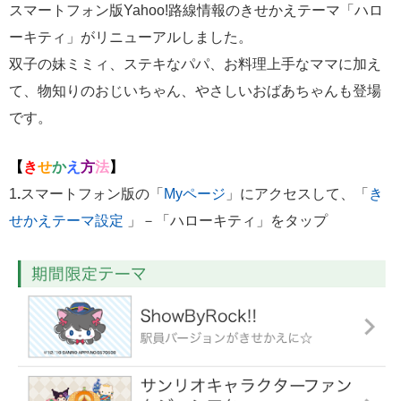
スマートフォン版Yahoo!路線情報のきせかえテーマ「ハロ
ーキティ」がリニューアルしました。
双子の妹ミミィ、ステキなパパ、お料理上手なママに加え
て、物知りのおじいちゃん、やさしいおばあちゃんも登場
です。
【
き
せ
か
え
方
法
】
1
.
スマートフォン版の「
Myページ
」
にアクセスして、「
き
せかえテーマ設定
」－「ハローキティ」をタップ