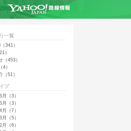
リ一覧
id（341）
21）
せ（453）
（4）
介（51）
イブ
年6月（3）
年5月（3）
年4月（7）
年3月（5）
年2月（6）