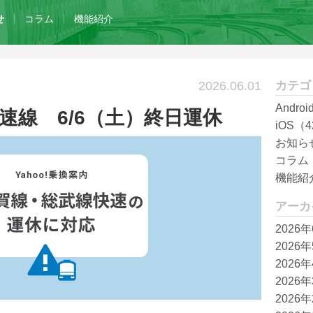
せ
コラム
機能紹介
2026.06.01
カテゴ
Andro
速線 6/6（土）終日運休
iOS（4
お知ら
コラム
機能紹
アーカ
2026
2026
2026
2026
2026